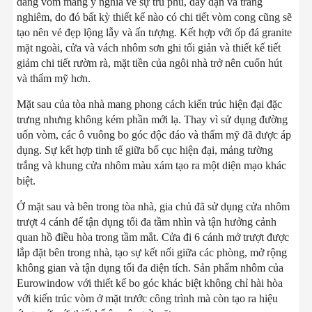
dáng vòm mang ý nghĩa về sự trù phú, đầy đặn và trang
nghiêm, do đó bất kỳ thiết kế nào có chi tiết vòm cong cũng sẽ
tạo nên vẻ đẹp lộng lẫy và ấn tượng. Kết hợp với ốp đá granite
mặt ngoài, cửa và vách nhôm sơn ghi tối giản và thiết kế tiết
giảm chi tiết rườm rà, mặt tiền của ngôi nhà trở nên cuốn hút
và thẩm mỹ hơn.
Mặt sau của tòa nhà mang phong cách kiến trúc hiện đại đặc
trưng nhưng không kém phần mới lạ. Thay vì sử dụng đường
uốn vòm, các ô vuông bo góc độc đáo và thẩm mỹ đã được áp
dụng. Sự kết hợp tinh tế giữa bố cục hiện đại, mảng tường
trắng và khung cửa nhôm màu xám tạo ra một diện mạo khác
biệt.
Ở mặt sau và bên trong tòa nhà, gia chủ đã sử dụng cửa nhôm
trượt 4 cánh để tận dụng tối đa tầm nhìn và tận hưởng cảnh
quan hồ điều hòa trong tầm mắt. Cửa đi 6 cánh mở trượt được
lắp đặt bên trong nhà, tạo sự kết nối giữa các phòng, mở rộng
không gian và tận dụng tối đa diện tích. Sản phẩm nhôm của
Eurowindow với thiết kế bo góc khác biệt không chỉ hài hòa
với kiến trúc vòm ở mặt trước công trình mà còn tạo ra hiệu