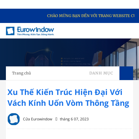
CHÀO MỪNG BẠN ĐẾN VỚI TRANG WEBSITE CỦA EUROWI
Trang chủ
DANH MỤC
Xu Thế Kiến Trúc Hiện Đại Với
Vách Kính Uốn Vòm Thông Tầng
Cửa Eurowindow
tháng 6 07, 2023