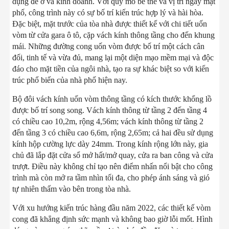
dụng để ở và kinh doanh. Với quy mô bề thế và vị trí ngay mặt
phố, công trình này có sự bố trí kiến trúc hợp lý và hài hòa.
Đặc biệt, mặt trước của tòa nhà được thiết kế với chi tiết uốn
vòm từ cửa gara ô tô, cặp vách kính thông tầng cho đến khung
mái. Những đường cong uốn vòm được bố trí một cách cân
đối, tinh tế và vừa đủ, mang lại một diện mạo mềm mại và độc
đáo cho mặt tiền của ngôi nhà, tạo ra sự khác biệt so với kiến
trúc phổ biến của nhà phố hiện nay.
Bộ đôi vách kính uốn vòm thông tầng có kích thước khổng lồ
được bố trí song song. Vách kính thông từ tầng 2 đến tầng 4
có chiều cao 10,2m, rộng 4,56m; vách kính thông từ tầng 2
đến tầng 3 có chiều cao 6,6m, rộng 2,65m; cả hai đều sử dụng
kính hộp cường lực dày 24mm. Trong kính rộng lớn này, gia
chủ đã lắp đặt cửa sổ mở hất/mở quay, cửa ra ban công và cửa
trượt. Điều này không chỉ tạo nên điểm nhấn nổi bật cho công
trình mà còn mở ra tầm nhìn tối đa, cho phép ánh sáng và gió
tự nhiên thấm vào bên trong tòa nhà.
Với xu hướng kiến trúc hàng đầu năm 2022, các thiết kế vòm
cong đã khẳng định sức mạnh và không bao giờ lỗi mốt. Hình