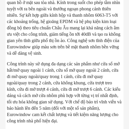
quan hồ ở mặt sau tòa nhà. Kính trong suốt cho phép tầm nhìn
tuyệt vời ra bên ngoài và thưởng ngoạn phong cảnh thiên
nhiên. Sự kết hợp giữa kính hộp và thanh nhôm 6063-T5 với
các khoảng trống, hệ gioăng EPDM và hệ phụ kiện kim loại
đồng bộ theo tiêu chuẩn Châu Âu mang lại khả năng cách âm
ưu việt cho công trình, giảm tiếng ồn tới 40dB và tạo ra không
gian yên tĩnh giữa phố thị ồn ào. Công nghệ sơn tĩnh điện của
Eurowindow giúp màu sơn trên bề mặt thanh nhôm bền vững
và dễ dàng vệ sinh.
Công trình này sử dụng đa dạng các sản phẩm như cửa sổ mở
hất/mở quay ngoài 1 cánh, cửa sổ mở quay ngoài 2 cánh, cửa
đi mở quay ngoài/quay trong 1 cánh, cửa đi mở quay
ngoài/quay trong 2 cánh, cửa không khung, cửa trượt treo
kính, cửa đi mở trượt 4 cánh, cửa đi mở trượt 6 cánh. Các kiểu
dáng và cách mở cửa nhôm phù hợp với từng vị trí nhất định,
tối ưu hóa không gian sử dụng. Với chế độ bảo trì vĩnh viễn và
bảo hành lên đến 5 năm (đối với một số sản phẩm),
Eurowindow cam kết chất lượng và tiết kiệm năng lượng cho
công trình nhà phố hiện đại.