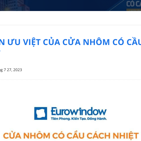
IẾN ƯU VIỆT CỦA CỬA NHÔM CÓ CẦU
W
ng 7 27, 2023