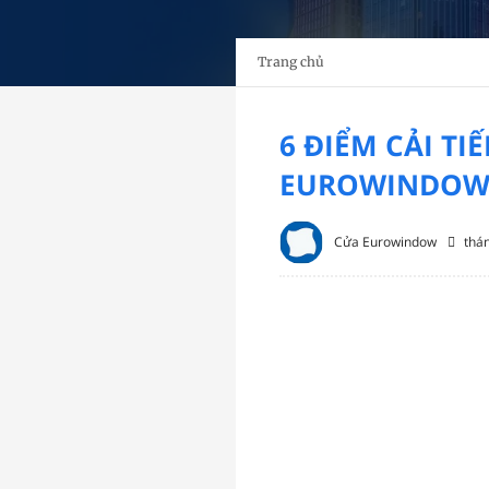
Trang chủ
6 ĐIỂM CẢI T
EUROWINDO
Cửa Eurowindow
thá